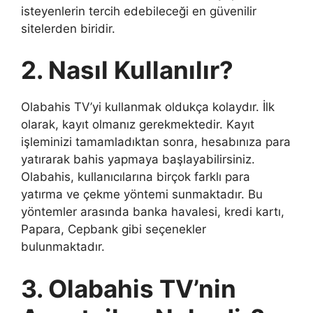
isteyenlerin tercih edebileceği en güvenilir
sitelerden biridir.
2. Nasıl Kullanılır?
Olabahis TV’yi kullanmak oldukça kolaydır. İlk
olarak, kayıt olmanız gerekmektedir. Kayıt
işleminizi tamamladıktan sonra, hesabınıza para
yatırarak bahis yapmaya başlayabilirsiniz.
Olabahis, kullanıcılarına birçok farklı para
yatırma ve çekme yöntemi sunmaktadır. Bu
yöntemler arasında banka havalesi, kredi kartı,
Papara, Cepbank gibi seçenekler
bulunmaktadır.
3. Olabahis TV’nin