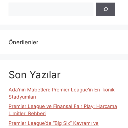
Ara
Önerilenler
Son Yazılar
Ada’nın Mabetleri: Premier League’in En İkonik
Stadyumları
Premier League ve Finansal Fair Play: Harcama
Limitleri Rehberi
Premier League’de “Big Six” Kavramı ve