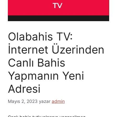
Olabahis TV:
İnternet Üzerinden
Canlı Bahis
Yapmanın Yeni
Adresi
Mayıs 2, 2023
yazar
admin