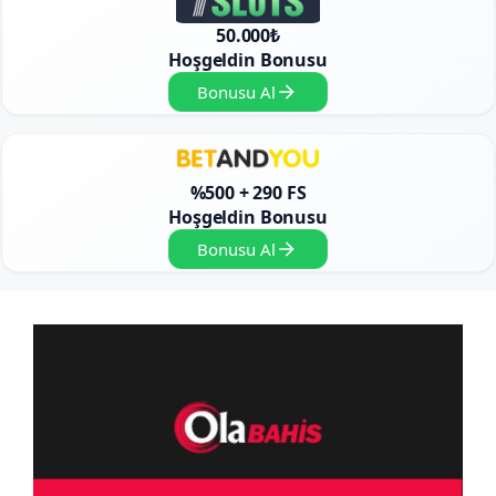
50.000₺
Hoşgeldin Bonusu
Bonusu Al
%500 + 290 FS
Hoşgeldin Bonusu
Bonusu Al