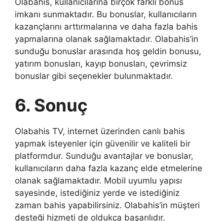
Olabahis, kullanıcılarına birçok farklı bonus
imkanı sunmaktadır. Bu bonuslar, kullanıcıların
kazançlarını arttırmalarına ve daha fazla bahis
yapmalarına olanak sağlamaktadır. Olabahis’in
sunduğu bonuslar arasında hoş geldin bonusu,
yatırım bonusları, kayıp bonusları, çevrimsiz
bonuslar gibi seçenekler bulunmaktadır.
6. Sonuç
Olabahis TV, internet üzerinden canlı bahis
yapmak isteyenler için güvenilir ve kaliteli bir
platformdur. Sunduğu avantajlar ve bonuslar,
kullanıcıların daha fazla kazanç elde etmelerine
olanak sağlamaktadır. Mobil uyumlu yapısı
sayesinde, istediğiniz yerde ve istediğiniz
zaman bahis yapabilirsiniz. Olabahis’in müşteri
desteği hizmeti de oldukça başarılıdır.