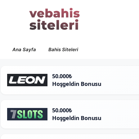
İçeriğe
atla
Ana Sayfa
Bahis Siteleri
50.000₺
Hoşgeldin Bonusu
50.000₺
Hoşgeldin Bonusu