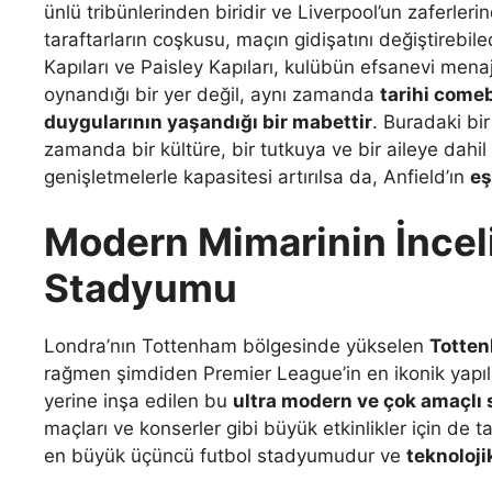
ünlü tribünlerinden biridir ve Liverpool’un zaferler
taraftarların coşkusu, maçın gidişatını değiştirebi
Kapıları ve Paisley Kapıları, kulübün efsanevi menaj
oynandığı bir yer değil, aynı zamanda
tarihi comeb
duygularının yaşandığı bir mabettir
. Buradaki bi
zamanda bir kültüre, bir tutkuya ve bir aileye dahil
genişletmelerle kapasitesi artırılsa da, Anfield’ın
eş
Modern Mimarinin İncel
Stadyumu
Londra’nın Tottenham bölgesinde yükselen
Totte
rağmen şimdiden Premier League’in en ikonik yapılar
yerine inşa edilen bu
ultra modern ve çok amaçlı
maçları ve konserler gibi büyük etkinlikler için de t
en büyük üçüncü futbol stadyumudur ve
teknolojik