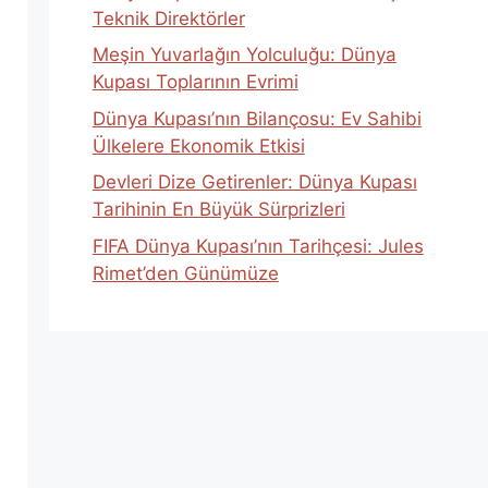
Teknik Direktörler
Meşin Yuvarlağın Yolculuğu: Dünya
Kupası Toplarının Evrimi
Dünya Kupası’nın Bilançosu: Ev Sahibi
Ülkelere Ekonomik Etkisi
Devleri Dize Getirenler: Dünya Kupası
Tarihinin En Büyük Sürprizleri
FIFA Dünya Kupası’nın Tarihçesi: Jules
Rimet’den Günümüze