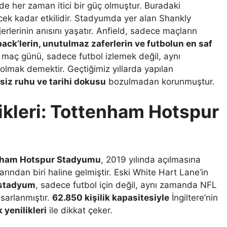
inde her zaman itici bir güç olmuştur. Buradaki
lecek kadar etkilidir. Stadyumda yer alan Shankly
erlerinin anısını yaşatır. Anfield, sadece maçların
ack’lerin, unutulmaz zaferlerin ve futbolun en saf
r maç günü, sadece futbol izlemek değil, aynı
 olmak demektir. Geçtiğimiz yıllarda yapılan
siz ruhu ve tarihi dokusu
bozulmadan korunmuştur.
ikleri: Tottenham Hotspur
nham Hotspur Stadyumu
, 2019 yılında açılmasına
ından biri haline gelmiştir. Eski White Hart Lane’in
 stadyum
, sadece futbol için değil, aynı zamanda NFL
asarlanmıştır.
62.850 kişilik kapasitesiyle
İngiltere’nin
 yenilikleri
ile dikkat çeker.