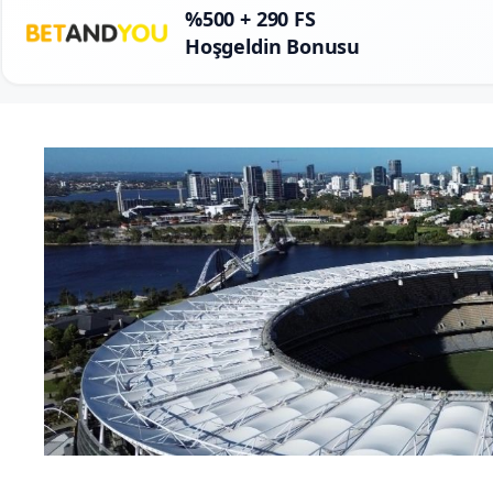
%500 + 290 FS
Hoşgeldin Bonusu