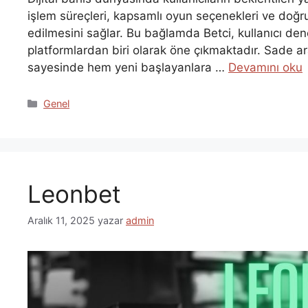
işlem süreçleri, kapsamlı oyun seçenekleri ve doğru
edilmesini sağlar. Bu bağlamda Betci, kullanıcı de
platformlardan biri olarak öne çıkmaktadır. Sade aray
sayesinde hem yeni başlayanlara …
Devamını oku
Kategoriler
Genel
Leonbet
Aralık 11, 2025
yazar
admin