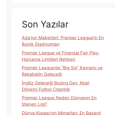
Son Yazılar
Ada’nın Mabetleri: Premier League’in En
İkonik Stadyumları
Premier League ve Finansal Fair Play:
Harcama Limitleri Rehberi
Premier League’de “Big Six” Kavramı ve
Rekabetin Geleceği
İngiliz Geleneği Boxing Day: Noel
Dönemi Futbol Çılgınlığı
Premier League Neden Dünyanın En
İzlenen Ligi?
Dünya Kupası’nın Mimarları: En Başarılı