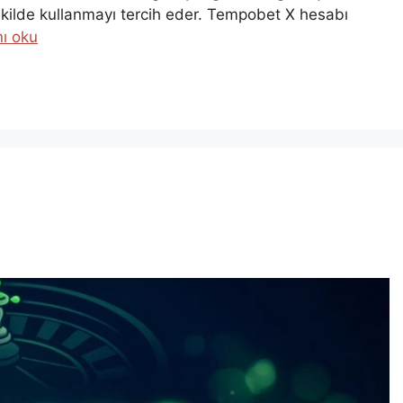
kilde kullanmayı tercih eder. Tempobet X hesabı
ı oku