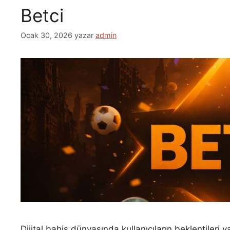
Betci
Ocak 30, 2026
yazar
admin
Dijital bahis dünyasında kullanıcıların beklentileri yal