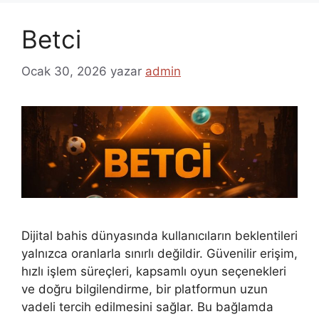
Betci
Ocak 30, 2026
yazar
admin
Dijital bahis dünyasında kullanıcıların beklentileri
yalnızca oranlarla sınırlı değildir. Güvenilir erişim,
hızlı işlem süreçleri, kapsamlı oyun seçenekleri
ve doğru bilgilendirme, bir platformun uzun
vadeli tercih edilmesini sağlar. Bu bağlamda