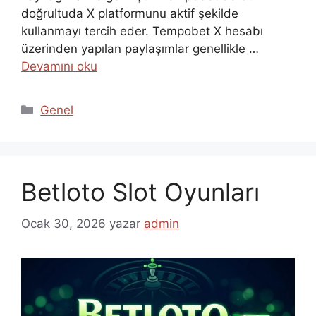
doğrultuda X platformunu aktif şekilde
kullanmayı tercih eder. Tempobet X hesabı
üzerinden yapılan paylaşımlar genellikle …
Devamını oku
Kategoriler
Genel
Betloto Slot Oyunları
Ocak 30, 2026
yazar
admin