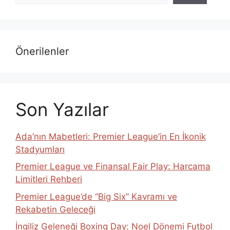
Önerilenler
Son Yazılar
Ada’nın Mabetleri: Premier League’in En İkonik
Stadyumları
Premier League ve Finansal Fair Play: Harcama
Limitleri Rehberi
Premier League’de “Big Six” Kavramı ve
Rekabetin Geleceği
İngiliz Geleneği Boxing Day: Noel Dönemi Futbol