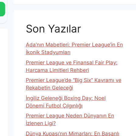
Son Yazılar
Ada’nın Mabetleri: Premier League’in En
İkonik Stadyumları
Premier League ve Finansal Fair Play:
Harcama Limitleri Rehberi
Premier League’de “Big Six” Kavramı ve
Rekabetin Geleceği
İngiliz Geleneği Boxing Day: Noel
Dönemi Futbol Çılgınlığı
Premier League Neden Dünyanın En
İzlenen Ligi?
Dünya Kupası’nın Mimarları: En Başarılı