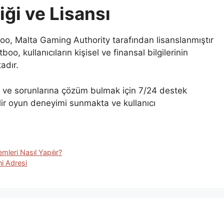
iği ve Lisansı
etboo, Malta Gaming Authority tarafından lisanslanmıştır
o, kullanıcıların kişisel ve finansal bilgilerinin
adır.
mak ve sorunlarına çözüm bulmak için 7/24 destek
lir oyun deneyimi sunmakta ve kullanıcı
leri Nasıl Yapılır?
i Adresi