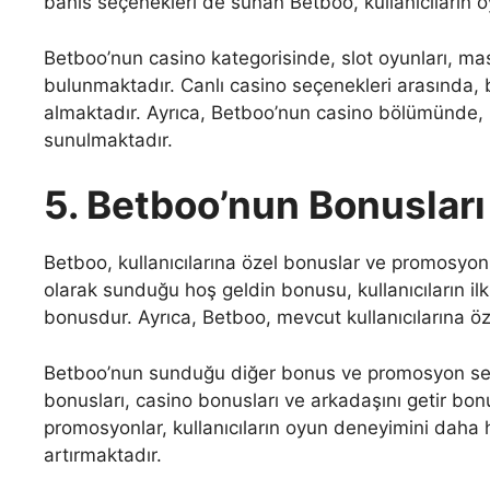
bahis seçenekleri de sunan Betboo, kullanıcıların 
Betboo’nun casino kategorisinde, slot oyunları, mas
bulunmaktadır. Canlı casino seçenekleri arasında, b
almaktadır. Ayrıca, Betboo’nun casino bölümünde, 
sunulmaktadır.
5. Betboo’nun Bonusları
Betboo, kullanıcılarına özel bonuslar ve promosyonl
olarak sunduğu hoş geldin bonusu, kullanıcıların il
bonusdur. Ayrıca, Betboo, mevcut kullanıcılarına 
Betboo’nun sunduğu diğer bonus ve promosyon seçe
bonusları, casino bonusları ve arkadaşını getir b
promosyonlar, kullanıcıların oyun deneyimini daha 
artırmaktadır.