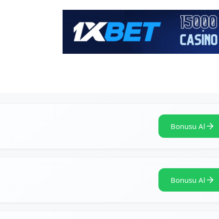
Bonusu Al
Bonusu Al