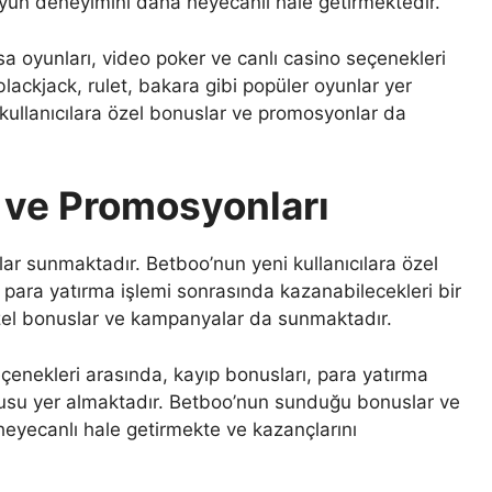
oyun deneyimini daha heyecanlı hale getirmektedir.
a oyunları, video poker ve canlı casino seçenekleri
lackjack, rulet, bakara gibi popüler oyunlar yer
kullanıcılara özel bonuslar ve promosyonlar da
 ve Promosyonları
ar sunmaktadır. Betboo’nun yeni kullanıcılara özel
k para yatırma işlemi sonrasında kazanabilecekleri bir
özel bonuslar ve kampanyalar da sunmaktadır.
nekleri arasında, kayıp bonusları, para yatırma
onusu yer almaktadır. Betboo’nun sunduğu bonuslar ve
heyecanlı hale getirmekte ve kazançlarını