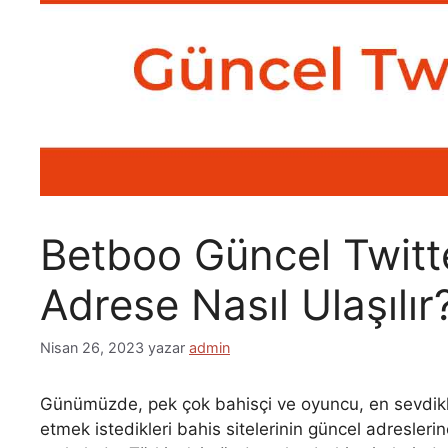
Betboo Güncel Twitt
Adrese Nasıl Ulaşılır
Nisan 26, 2023
yazar
admin
Günümüzde, pek çok bahisçi ve oyuncu, en sevdikler
etmek istedikleri bahis sitelerinin güncel adresler