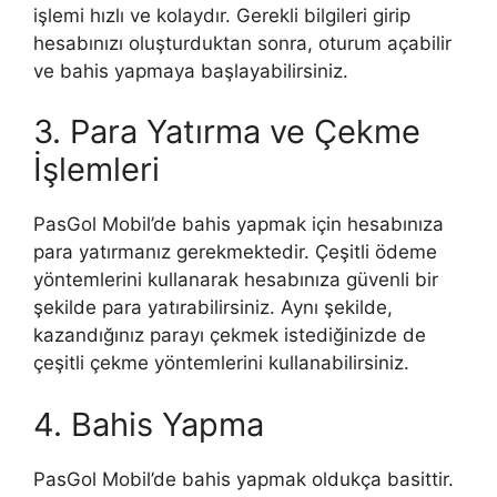
işlemi hızlı ve kolaydır. Gerekli bilgileri girip
hesabınızı oluşturduktan sonra, oturum açabilir
ve bahis yapmaya başlayabilirsiniz.
3. Para Yatırma ve Çekme
İşlemleri
PasGol Mobil’de bahis yapmak için hesabınıza
para yatırmanız gerekmektedir. Çeşitli ödeme
yöntemlerini kullanarak hesabınıza güvenli bir
şekilde para yatırabilirsiniz. Aynı şekilde,
kazandığınız parayı çekmek istediğinizde de
çeşitli çekme yöntemlerini kullanabilirsiniz.
4. Bahis Yapma
PasGol Mobil’de bahis yapmak oldukça basittir.