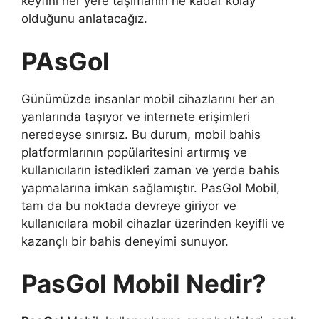
keyfini her yere taşımanın ne kadar kolay
olduğunu anlatacağız.
PAsGol
Günümüzde insanlar mobil cihazlarını her an
yanlarında taşıyor ve internete erişimleri
neredeyse sınırsız. Bu durum, mobil bahis
platformlarının popülaritesini artırmış ve
kullanıcıların istedikleri zaman ve yerde bahis
yapmalarına imkan sağlamıştır. PasGol Mobil,
tam da bu noktada devreye giriyor ve
kullanıcılara mobil cihazlar üzerinden keyifli ve
kazançlı bir bahis deneyimi sunuyor.
PasGol Mobil Nedir?