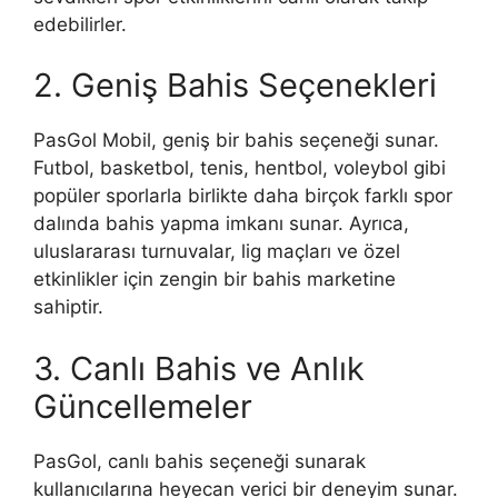
edebilirler.
2. Geniş Bahis Seçenekleri
PasGol Mobil, geniş bir bahis seçeneği sunar.
Futbol, basketbol, tenis, ​​hentbol, voleybol gibi
popüler sporlarla birlikte daha birçok farklı spor
dalında bahis yapma imkanı sunar. Ayrıca,
uluslararası turnuvalar, lig maçları ve özel
etkinlikler için zengin bir bahis marketine
sahiptir.
3. Canlı Bahis ve Anlık
Güncellemeler
PasGol, canlı bahis seçeneği sunarak
kullanıcılarına heyecan verici bir deneyim sunar.