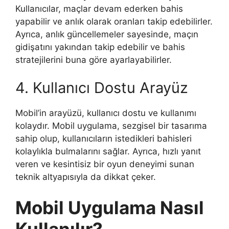
Kullanıcılar, maçlar devam ederken bahis
yapabilir ve anlık olarak oranları takip edebilirler.
Ayrıca, anlık güncellemeler sayesinde, maçın
gidişatını yakından takip edebilir ve bahis
stratejilerini buna göre ayarlayabilirler.
4. Kullanıcı Dostu Arayüz
Mobil’in arayüzü, kullanıcı dostu ve kullanımı
kolaydır. Mobil uygulama, sezgisel bir tasarıma
sahip olup, kullanıcıların istedikleri bahisleri
kolaylıkla bulmalarını sağlar. Ayrıca, hızlı yanıt
veren ve kesintisiz bir oyun deneyimi sunan
teknik altyapısıyla da dikkat çeker.
Mobil Uygulama Nasıl
Kullanılır?