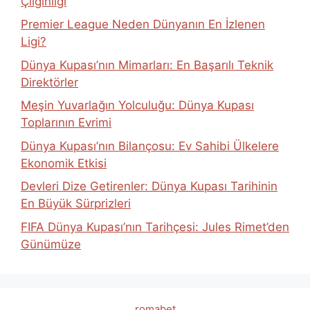
Çılgınlığı
Premier League Neden Dünyanın En İzlenen
Ligi?
Dünya Kupası’nın Mimarları: En Başarılı Teknik
Direktörler
Meşin Yuvarlağın Yolculuğu: Dünya Kupası
Toplarının Evrimi
Dünya Kupası’nın Bilançosu: Ev Sahibi Ülkelere
Ekonomik Etkisi
Devleri Dize Getirenler: Dünya Kupası Tarihinin
En Büyük Sürprizleri
FIFA Dünya Kupası’nın Tarihçesi: Jules Rimet’den
Günümüze
romabet