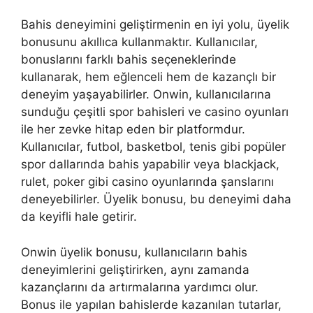
Bahis deneyimini geliştirmenin en iyi yolu, üyelik
bonusunu akıllıca kullanmaktır. Kullanıcılar,
bonuslarını farklı bahis seçeneklerinde
kullanarak, hem eğlenceli hem de kazançlı bir
deneyim yaşayabilirler. Onwin, kullanıcılarına
sunduğu çeşitli spor bahisleri ve casino oyunları
ile her zevke hitap eden bir platformdur.
Kullanıcılar, futbol, basketbol, tenis gibi popüler
spor dallarında bahis yapabilir veya blackjack,
rulet, poker gibi casino oyunlarında şanslarını
deneyebilirler. Üyelik bonusu, bu deneyimi daha
da keyifli hale getirir.
Onwin üyelik bonusu, kullanıcıların bahis
deneyimlerini geliştirirken, aynı zamanda
kazançlarını da artırmalarına yardımcı olur.
Bonus ile yapılan bahislerde kazanılan tutarlar,