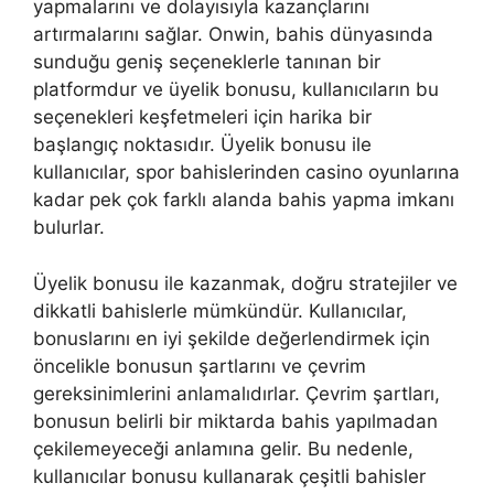
yapmalarını ve dolayısıyla kazançlarını
artırmalarını sağlar. Onwin, bahis dünyasında
sunduğu geniş seçeneklerle tanınan bir
platformdur ve üyelik bonusu, kullanıcıların bu
seçenekleri keşfetmeleri için harika bir
başlangıç noktasıdır. Üyelik bonusu ile
kullanıcılar, spor bahislerinden casino oyunlarına
kadar pek çok farklı alanda bahis yapma imkanı
bulurlar.
Üyelik bonusu ile kazanmak, doğru stratejiler ve
dikkatli bahislerle mümkündür. Kullanıcılar,
bonuslarını en iyi şekilde değerlendirmek için
öncelikle bonusun şartlarını ve çevrim
gereksinimlerini anlamalıdırlar. Çevrim şartları,
bonusun belirli bir miktarda bahis yapılmadan
çekilemeyeceği anlamına gelir. Bu nedenle,
kullanıcılar bonusu kullanarak çeşitli bahisler