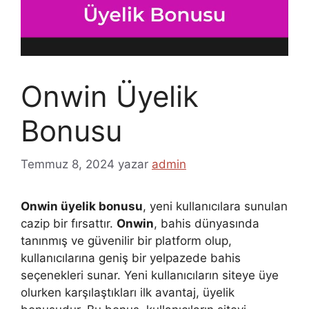
Onwin Üyelik
Bonusu
Temmuz 8, 2024
yazar
admin
Onwin üyelik bonusu
, yeni kullanıcılara sunulan
cazip bir fırsattır.
Onwin
, bahis dünyasında
tanınmış ve güvenilir bir platform olup,
kullanıcılarına geniş bir yelpazede bahis
seçenekleri sunar. Yeni kullanıcıların siteye üye
olurken karşılaştıkları ilk avantaj, üyelik