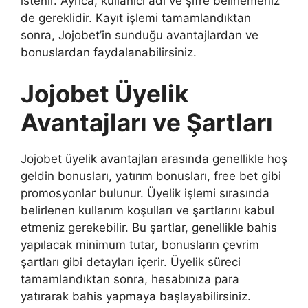
istenir. Ayrıca, kullanıcı adı ve şifre belirlemeniz
de gereklidir. Kayıt işlemi tamamlandıktan
sonra, Jojobet’in sunduğu avantajlardan ve
bonuslardan faydalanabilirsiniz.
Jojobet Üyelik
Avantajları ve Şartları
Jojobet üyelik avantajları arasında genellikle hoş
geldin bonusları, yatırım bonusları, free bet gibi
promosyonlar bulunur. Üyelik işlemi sırasında
belirlenen kullanım koşulları ve şartlarını kabul
etmeniz gerekebilir. Bu şartlar, genellikle bahis
yapılacak minimum tutar, bonusların çevrim
şartları gibi detayları içerir. Üyelik süreci
tamamlandıktan sonra, hesabınıza para
yatırarak bahis yapmaya başlayabilirsiniz.