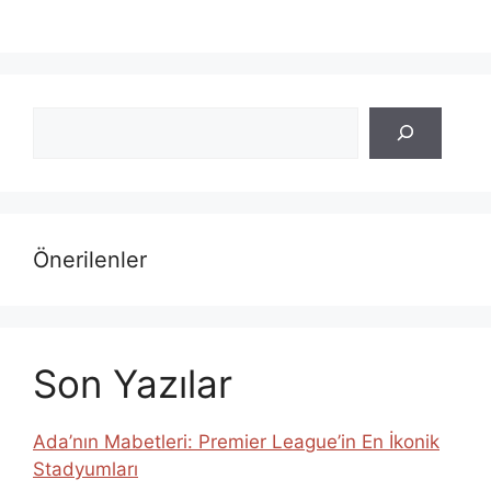
Ara
Önerilenler
Son Yazılar
Ada’nın Mabetleri: Premier League’in En İkonik
Stadyumları