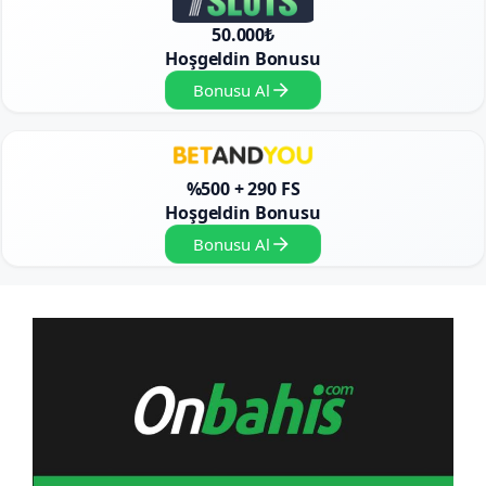
50.000₺
Hoşgeldin Bonusu
Bonusu Al
%500 + 290 FS
Hoşgeldin Bonusu
Bonusu Al