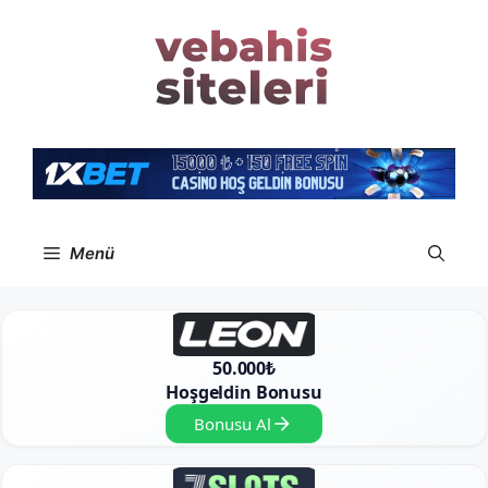
İçeriğe
atla
Menü
50.000₺
Hoşgeldin Bonusu
Bonusu Al