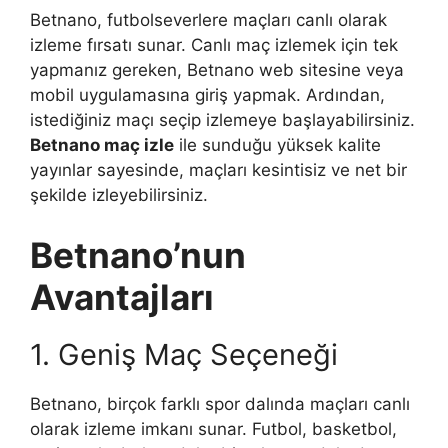
Betnano, futbolseverlere maçları canlı olarak
izleme fırsatı sunar. Canlı maç izlemek için tek
yapmanız gereken, Betnano web sitesine veya
mobil uygulamasına giriş yapmak. Ardından,
istediğiniz maçı seçip izlemeye başlayabilirsiniz.
Betnano maç izle
ile
sunduğu yüksek kalite
yayınlar sayesinde, maçları kesintisiz ve net bir
şekilde izleyebilirsiniz.
Betnano’nun
Avantajları
1. Geniş Maç Seçeneği
Betnano, birçok farklı spor dalında maçları canlı
olarak izleme imkanı sunar. Futbol, basketbol,