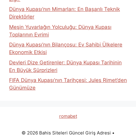
Dünya Kupası’nın Mimarları: En Başarılı Teknik
Direktörler
Meşin Yuvarlağın Yolculuğu: Dünya Kupası
Toplarının Evrimi
Dünya Kupası’nın Bilançosu: Ev Sahibi Ülkelere
Ekonomik Etkisi
Devleri Dize Getirenler: Dünya Kupası Tarihinin
En Büyük Sürprizleri
FIFA Dünya Kupası’nın Tarihçesi: Jules Rimet’den
Günümüze
romabet
© 2026 Bahis Siteleri Güncel Giriş Adresi
•