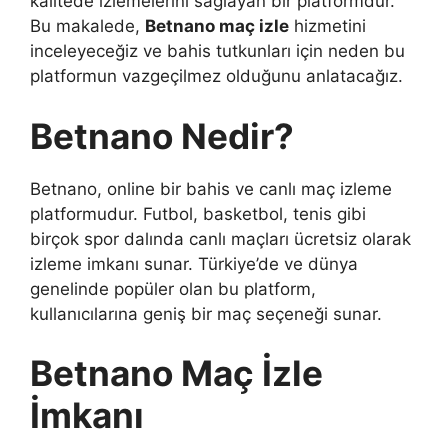
kalitede izlemelerini sağlayan bir platformdur.
Bu makalede,
Betnano maç izle
hizmetini
inceleyeceğiz ve bahis tutkunları için neden bu
platformun vazgeçilmez olduğunu anlatacağız.
Betnano Nedir?
Betnano, online bir bahis ve canlı maç izleme
platformudur. Futbol, basketbol, tenis gibi
birçok spor dalında canlı maçları ücretsiz olarak
izleme imkanı sunar. Türkiye’de ve dünya
genelinde popüler olan bu platform,
kullanıcılarına geniş bir maç seçeneği sunar.
Betnano Maç İzle
İmkanı