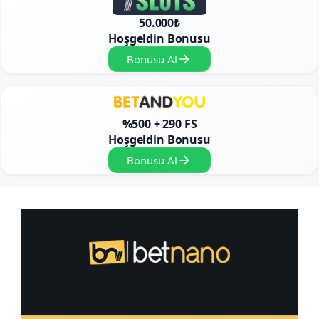
50.000₺
Hoşgeldin Bonusu
Bonusu Al
%500 + 290 FS
Hoşgeldin Bonusu
Bonusu Al