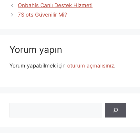
Onbahis Canlı Destek Hizmeti
7Slots Güvenilir Mi?
Yorum yapın
Yorum yapabilmek için
oturum açmalısınız
.
Ara