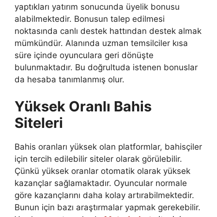
yaptıkları yatırım sonucunda üyelik bonusu
alabilmektedir. Bonusun talep edilmesi
noktasında canlı destek hattından destek almak
mümkündür. Alanında uzman temsilciler kısa
süre içinde oyunculara geri dönüşte
bulunmaktadır. Bu doğrultuda istenen bonuslar
da hesaba tanımlanmış olur.
Yüksek Oranlı Bahis
Siteleri
Bahis oranları yüksek olan platformlar, bahisçiler
için tercih edilebilir siteler olarak görülebilir.
Çünkü yüksek oranlar otomatik olarak yüksek
kazançlar sağlamaktadır. Oyuncular normale
göre kazançlarını daha kolay artırabilmektedir.
Bunun için bazı araştırmalar yapmak gerekebilir.