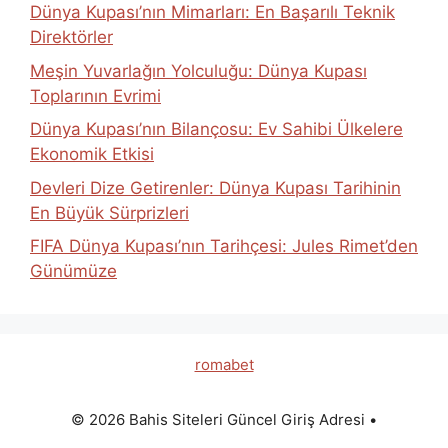
Dünya Kupası’nın Mimarları: En Başarılı Teknik
Direktörler
Meşin Yuvarlağın Yolculuğu: Dünya Kupası
Toplarının Evrimi
Dünya Kupası’nın Bilançosu: Ev Sahibi Ülkelere
Ekonomik Etkisi
Devleri Dize Getirenler: Dünya Kupası Tarihinin
En Büyük Sürprizleri
FIFA Dünya Kupası’nın Tarihçesi: Jules Rimet’den
Günümüze
romabet
© 2026 Bahis Siteleri Güncel Giriş Adresi
•