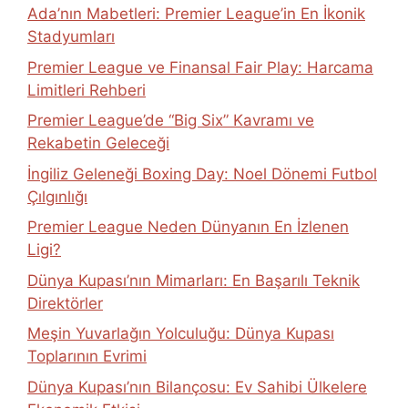
Ada’nın Mabetleri: Premier League’in En İkonik
Stadyumları
Premier League ve Finansal Fair Play: Harcama
Limitleri Rehberi
Premier League’de “Big Six” Kavramı ve
Rekabetin Geleceği
İngiliz Geleneği Boxing Day: Noel Dönemi Futbol
Çılgınlığı
Premier League Neden Dünyanın En İzlenen
Ligi?
Dünya Kupası’nın Mimarları: En Başarılı Teknik
Direktörler
Meşin Yuvarlağın Yolculuğu: Dünya Kupası
Toplarının Evrimi
Dünya Kupası’nın Bilançosu: Ev Sahibi Ülkelere