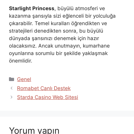
Starlight Princess
, büyülü atmosferi ve
kazanma şansıyla sizi eğlenceli bir yolculuğa
çıkarabilir. Temel kuralları öğrendikten ve
stratejileri denedikten sonra, bu büyülü
dünyada şansınızı denemek için hazır
olacaksınız. Ancak unutmayın, kumarhane
oyunlarına sorumlu bir şekilde yaklaşmak
önemlidir.
Kategoriler
Genel
Romabet Canlı Destek
Starda Casino Web Sitesi
Yorum yapın