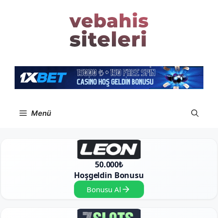
İçeriğe
atla
Menü
50.000₺
Hoşgeldin Bonusu
Bonusu Al