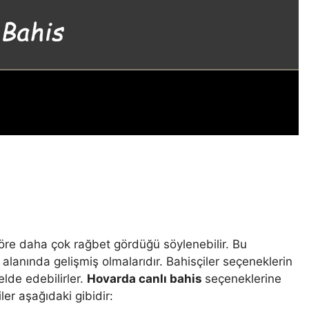
 göre daha çok rağbet gördüğü söylenebilir. Bu
is alanında gelişmiş olmalarıdır. Bahisçiler seçeneklerin
elde edebilirler.
Hovarda canlı bahis
seçeneklerine
iler aşağıdaki gibidir: