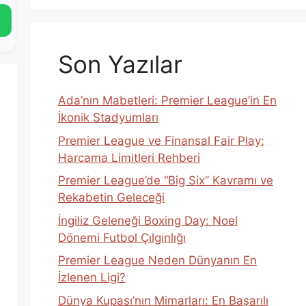
Son Yazılar
Ada’nın Mabetleri: Premier League’in En
İkonik Stadyumları
Premier League ve Finansal Fair Play:
Harcama Limitleri Rehberi
Premier League’de “Big Six” Kavramı ve
Rekabetin Geleceği
İngiliz Geleneği Boxing Day: Noel
Dönemi Futbol Çılgınlığı
Premier League Neden Dünyanın En
İzlenen Ligi?
Dünya Kupası’nın Mimarları: En Başarılı