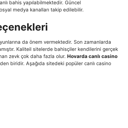
anlı bahis yapılabilmektedir. Güncel
yal medya kanalları takip edilebilir.
eçenekleri
o oyunlarına da önem vermektedir. Son zamanlarda
ştır. Kaliteil sitelerde bahisçiler kendilerini gerçek
ınan zevk çok daha fazla olur.
Hovarda canlı casino
den biridir. Aşağıda sitedeki popüler canlı casino