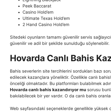
Peek Baccarat
Casino Hold’em
Ultimate Texas Hold’em
2 Hand Casino Hold’em
Sitedeki oyunların tamamı güvenilir servis sağlayıcı
güvenilir ve adil bir şekilde sunulduğu söylenebilir.
Hovarda Canlı Bahis Ka
Bahis severlerin site tercihlerini sordukları bazı sor
edilecek kazançlara yöneliktir. Özellikle canlı bah
önceliği olmaktadır. Bu platformları bulabilmek adın
Hovarda canlı bahis kazandırıyor mu
sorusu bunla
bakılabilecek bir yer vardır. O da canlı bahis oranlar
Web sayfasındaki seçeneklerde genellikle yüksek o