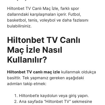
Hiltonbet TV Canlı Maç İzle
, farklı spor
dallarındaki karşılaşmaları içerir. Futbol,
basketbol, tenis, voleybol ve daha fazlasını
bulabilirsiniz.
Hiltonbet TV Canlı
Maç İzle
Nasıl
Kullanılır?
Hiltonbet TV canlı maç izle
kullanmak oldukça
basittir. Tek yapmanız gereken aşağıdaki
adımları takip etmek:
Hiltonbet’e kaydolun veya giriş yapın.
Ana sayfada “Hiltonbet TV” sekmesine