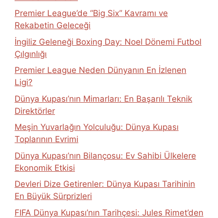
Premier League’de “Big Six” Kavramı ve
Rekabetin Geleceği
İngiliz Geleneği Boxing Day: Noel Dönemi Futbol
Çılgınlığı
Premier League Neden Dünyanın En İzlenen
Ligi?
Dünya Kupası’nın Mimarları: En Başarılı Teknik
Direktörler
Meşin Yuvarlağın Yolculuğu: Dünya Kupası
Toplarının Evrimi
Dünya Kupası’nın Bilançosu: Ev Sahibi Ülkelere
Ekonomik Etkisi
Devleri Dize Getirenler: Dünya Kupası Tarihinin
En Büyük Sürprizleri
FIFA Dünya Kupası’nın Tarihçesi: Jules Rimet’den