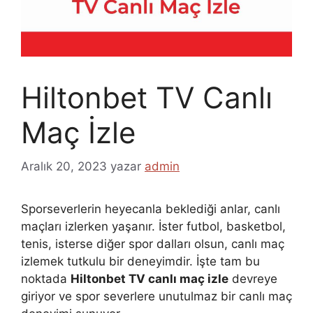
Hiltonbet TV Canlı
Maç İzle
Aralık 20, 2023
yazar
admin
Sporseverlerin heyecanla beklediği anlar, canlı
maçları izlerken yaşanır. İster futbol, basketbol,
tenis, isterse diğer spor dalları olsun, canlı maç
izlemek tutkulu bir deneyimdir. İşte tam bu
noktada
Hiltonbet TV canlı maç izle
devreye
giriyor ve spor severlere unutulmaz bir canlı maç