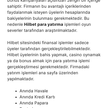
bonus kampanyaları açısından zengin bir içeriğe
sahiptir. Firmanın bu avantajlı içeriklerinden
faydalanmak isteyen üyelerin hesaplarında
bakiyelerinin bulunması gerekmektedir. Bu
nedenle
Hilbet para yatırma
işlemleri oyun
severler tarafından araştırılmaktadır.
Hilbet sitesindeki finansal işlemler sadece
üyeler tarafından gerçekleştirilebilmektedir.
Hilbet üyelerinin bahis yapmak, casino oynamak
ya da bonus almak için para yatırma işlemi
gerçekleştirmesi gerekmektedir. Firmadaki
yatırım işlemleri ana sayfa üzerinden
yapılmaktadır.
Anında Havale
Anında Kredi Kartı
Anında Papara