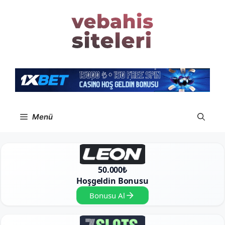
İçeriğe
atla
Menü
50.000₺
Hoşgeldin Bonusu
Bonusu Al