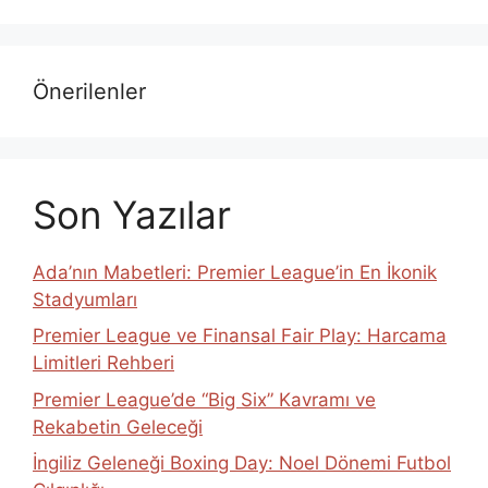
Önerilenler
Son Yazılar
Ada’nın Mabetleri: Premier League’in En İkonik
Stadyumları
Premier League ve Finansal Fair Play: Harcama
Limitleri Rehberi
Premier League’de “Big Six” Kavramı ve
Rekabetin Geleceği
İngiliz Geleneği Boxing Day: Noel Dönemi Futbol