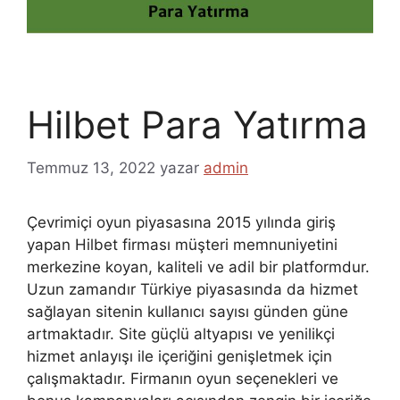
Hilbet Para Yatırma
Temmuz 13, 2022
yazar
admin
Çevrimiçi oyun piyasasına 2015 yılında giriş
yapan Hilbet firması müşteri memnuniyetini
merkezine koyan, kaliteli ve adil bir platformdur.
Uzun zamandır Türkiye piyasasında da hizmet
sağlayan sitenin kullanıcı sayısı günden güne
artmaktadır. Site güçlü altyapısı ve yenilikçi
hizmet anlayışı ile içeriğini genişletmek için
çalışmaktadır. Firmanın oyun seçenekleri ve