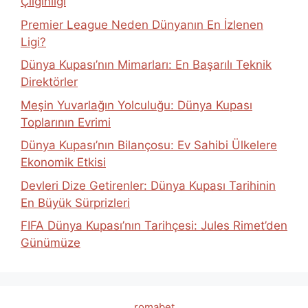
Çılgınlığı
Premier League Neden Dünyanın En İzlenen
Ligi?
Dünya Kupası’nın Mimarları: En Başarılı Teknik
Direktörler
Meşin Yuvarlağın Yolculuğu: Dünya Kupası
Toplarının Evrimi
Dünya Kupası’nın Bilançosu: Ev Sahibi Ülkelere
Ekonomik Etkisi
Devleri Dize Getirenler: Dünya Kupası Tarihinin
En Büyük Sürprizleri
FIFA Dünya Kupası’nın Tarihçesi: Jules Rimet’den
Günümüze
romabet