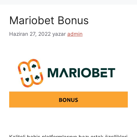
Mariobet Bonus
Haziran 27, 2022
yazar
admin