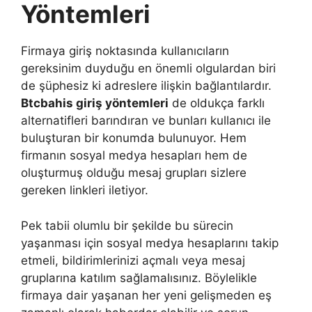
Yöntemleri
Firmaya giriş noktasında kullanıcıların
gereksinim duyduğu en önemli olgulardan biri
de şüphesiz ki adreslere ilişkin bağlantılardır.
Btcbahis giriş yöntemleri
de oldukça farklı
alternatifleri barındıran ve bunları kullanıcı ile
buluşturan bir konumda bulunuyor. Hem
firmanın sosyal medya hesapları hem de
oluşturmuş olduğu mesaj grupları sizlere
gereken linkleri iletiyor.
Pek tabii olumlu bir şekilde bu sürecin
yaşanması için sosyal medya hesaplarını takip
etmeli, bildirimlerinizi açmalı veya mesaj
gruplarına katılım sağlamalısınız. Böylelikle
firmaya dair yaşanan her yeni gelişmeden eş