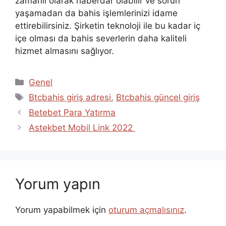
zamanlı olarak haberdar olabilir ve sorun
yaşamadan da bahis işlemlerinizi idame
ettirebilirsiniz. Şirketin teknoloji ile bu kadar iç
içe olması da bahis severlerin daha kaliteli
hizmet almasını sağlıyor.
Kategoriler
Genel
Etiketler
Btcbahis giriş adresi
,
Btcbahis güncel giriş
Betebet Para Yatırma
Astekbet Mobil Link 2022
Yorum yapın
Yorum yapabilmek için
oturum açmalısınız
.