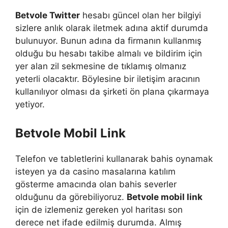
Betvole Twitter
hesabı güncel olan her bilgiyi
sizlere anlık olarak iletmek adına aktif durumda
bulunuyor. Bunun adına da firmanın kullanmış
olduğu bu hesabı takibe almalı ve bildirim için
yer alan zil sekmesine de tıklamış olmanız
yeterli olacaktır. Böylesine bir iletişim aracının
kullanılıyor olması da şirketi ön plana çıkarmaya
yetiyor.
Betvole Mobil Link
Telefon ve tabletlerini kullanarak bahis oynamak
isteyen ya da casino masalarına katılım
gösterme amacında olan bahis severler
olduğunu da görebiliyoruz.
Betvole mobil link
için de izlemeniz gereken yol haritası son
derece net ifade edilmiş durumda. Almış