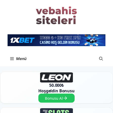
İçeriğe
atla
Menü
50.000₺
Hoşgeldin Bonusu
Bonusu Al