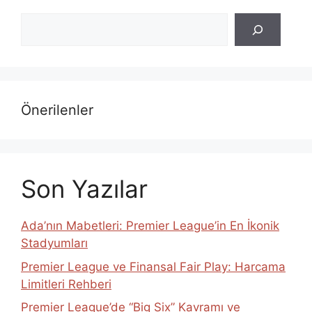
Ara
Önerilenler
Son Yazılar
Ada’nın Mabetleri: Premier League’in En İkonik
Stadyumları
Premier League ve Finansal Fair Play: Harcama
Limitleri Rehberi
Premier League’de “Big Six” Kavramı ve