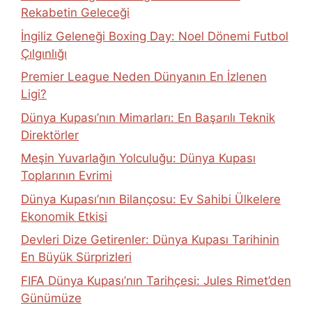
Rekabetin Geleceği
İngiliz Geleneği Boxing Day: Noel Dönemi Futbol
Çılgınlığı
Premier League Neden Dünyanın En İzlenen
Ligi?
Dünya Kupası’nın Mimarları: En Başarılı Teknik
Direktörler
Meşin Yuvarlağın Yolculuğu: Dünya Kupası
Toplarının Evrimi
Dünya Kupası’nın Bilançosu: Ev Sahibi Ülkelere
Ekonomik Etkisi
Devleri Dize Getirenler: Dünya Kupası Tarihinin
En Büyük Sürprizleri
FIFA Dünya Kupası’nın Tarihçesi: Jules Rimet’den
Günümüze