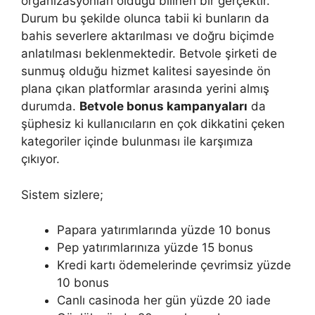
organizasyonları olduğu bilinen bir gerçektir.
Durum bu şekilde olunca tabii ki bunların da
bahis severlere aktarılması ve doğru biçimde
anlatılması beklenmektedir. Betvole şirketi de
sunmuş olduğu hizmet kalitesi sayesinde ön
plana çıkan platformlar arasında yerini almış
durumda.
Betvole bonus kampanyaları
da
şüphesiz ki kullanıcıların en çok dikkatini çeken
kategoriler içinde bulunması ile karşımıza
çıkıyor.
Sistem sizlere;
Papara yatırımlarında yüzde 10 bonus
Pep yatırımlarınıza yüzde 15 bonus
Kredi kartı ödemelerinde çevrimsiz yüzde
10 bonus
Canlı casinoda her gün yüzde 20 iade