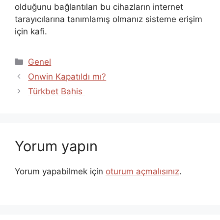
olduğunu bağlantıları bu cihazların internet
tarayıcılarına tanımlamış olmanız sisteme erişim
için kafi.
Kategoriler
Genel
Onwin Kapatıldı mı?
Türkbet Bahis
Yorum yapın
Yorum yapabilmek için
oturum açmalısınız
.