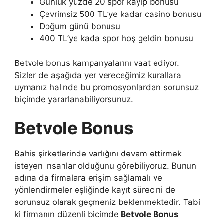
Günlük yüzde 20 spor kayıp bonusu
Çevrimsiz 500 TL’ye kadar casino bonusu
Doğum günü bonusu
400 TL’ye kada spor hoş geldin bonusu
Betvole bonus kampanyalarını vaat ediyor.
Sizler de aşağıda yer vereceğimiz kurallara
uymanız halinde bu promosyonlardan sorunsuz
biçimde yararlanabiliyorsunuz.
Betvole Bonus
Bahis şirketlerinde varlığını devam ettirmek
isteyen insanlar olduğunu görebiliyoruz. Bunun
adına da firmalara erişim sağlamalı ve
yönlendirmeler eşliğinde kayıt sürecini de
sorunsuz olarak geçmeniz beklenmektedir. Tabii
ki firmanın düzenli biçimde
Betvole Bonus