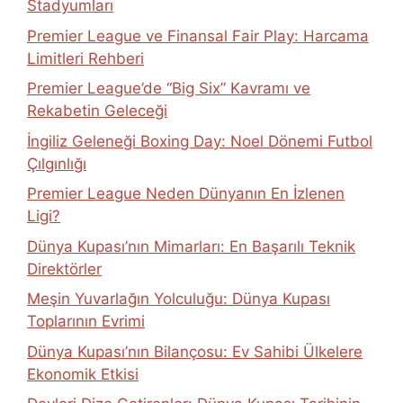
Stadyumları
Premier League ve Finansal Fair Play: Harcama
Limitleri Rehberi
Premier League’de “Big Six” Kavramı ve
Rekabetin Geleceği
İngiliz Geleneği Boxing Day: Noel Dönemi Futbol
Çılgınlığı
Premier League Neden Dünyanın En İzlenen
Ligi?
Dünya Kupası’nın Mimarları: En Başarılı Teknik
Direktörler
Meşin Yuvarlağın Yolculuğu: Dünya Kupası
Toplarının Evrimi
Dünya Kupası’nın Bilançosu: Ev Sahibi Ülkelere
Ekonomik Etkisi