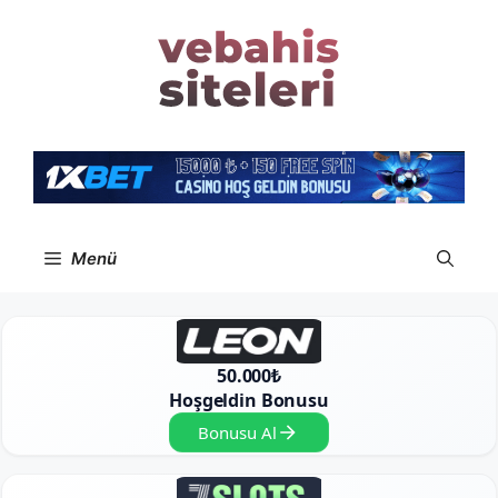
İçeriğe
atla
Menü
50.000₺
Hoşgeldin Bonusu
Bonusu Al