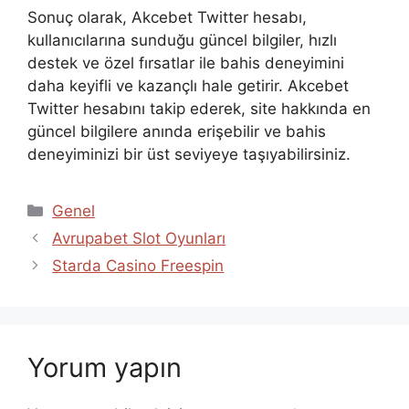
Sonuç olarak, Akcebet Twitter hesabı,
kullanıcılarına sunduğu güncel bilgiler, hızlı
destek ve özel fırsatlar ile bahis deneyimini
daha keyifli ve kazançlı hale getirir. Akcebet
Twitter hesabını takip ederek, site hakkında en
güncel bilgilere anında erişebilir ve bahis
deneyiminizi bir üst seviyeye taşıyabilirsiniz.
Kategoriler
Genel
Avrupabet Slot Oyunları
Starda Casino Freespin
Yorum yapın