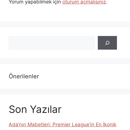
Yorum yapabilmek için
oturum açmalısınız
.
Ara
Önerilenler
Son Yazılar
Ada’nın Mabetleri: Premier League’in En İkonik