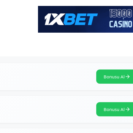
Bonusu Al
Bonusu Al