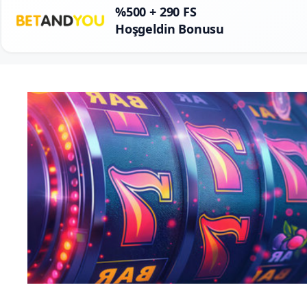
%500 + 290 FS
Hoşgeldin Bonusu