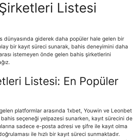
rketleri Listesi
is dünyasında giderek daha popüler hale gelen bir
 kolay bir kayıt süreci sunarak, bahis deneyimini daha
marası istemeyen önde gelen bahis şirketlerini
ağız.
leri Listesi: En Popüler
 gelen platformlar arasında 1xbet, Youwin ve Leonbet
ir bahis seçeneği yelpazesi sunarken, kayıt sürecini de
ılarına sadece e-posta adresi ve şifre ile kayıt olma
ğrulaması ile hızlı bir kayıt süreci sunmaktadır.