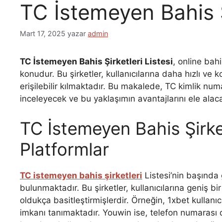
TC İstemeyen Bahis Şi
Mart 17, 2025
yazar
admin
TC İstemeyen Bahis Şirketleri Listesi
, online bah
konudur. Bu şirketler, kullanıcılarına daha hızlı ve
erişilebilir kılmaktadır. Bu makalede, TC kimlik nu
inceleyecek ve bu yaklaşımın avantajlarını ele alac
TC İstemeyen Bahis Şirket
Platformlar
TC istemeyen bahis şirketleri
Listesi’nin başında
bulunmaktadır. Bu şirketler, kullanıcılarına geniş b
oldukça basitleştirmişlerdir. Örneğin, 1xbet kullanıc
imkanı tanımaktadır. Youwin ise, telefon numarası do