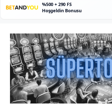
%500 + 290 FS
Hoşgeldin Bonusu