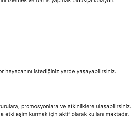
arını izlemek ve bahis yapmak oldukça kolaydır.
 heyecanını istediğiniz yerde yaşayabilirsiniz.
ulara, promosyonlara ve etkinliklere ulaşabilirsiniz.
 etkileşim kurmak için aktif olarak kullanılmaktadır.