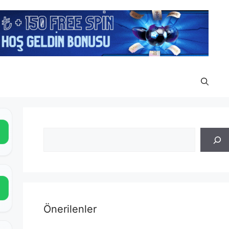
Ara
Önerilenler