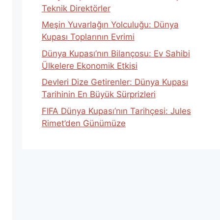
Teknik Direktörler
Meşin Yuvarlağın Yolculuğu: Dünya
Kupası Toplarının Evrimi
Dünya Kupası’nın Bilançosu: Ev Sahibi
Ülkelere Ekonomik Etkisi
Devleri Dize Getirenler: Dünya Kupası
Tarihinin En Büyük Sürprizleri
FIFA Dünya Kupası’nın Tarihçesi: Jules
Rimet’den Günümüze