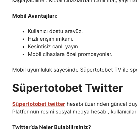
sağlayabilirler. Mobil cihazlardan canlı maç yayınl
Mobil Avantajları:
Kullanıcı dostu arayüz.
Hızlı erişim imkanı.
Kesintisiz canlı yayın.
Mobil cihazlara özel promosyonlar.
Mobil uyumluluk sayesinde Süpertotobet TV ile spor
Süpertotobet Twitter
Süpertotobet twitter
hesabı üzerinden güncel duyur
Platformun resmi sosyal medya hesabı, kullanıcılarla
Twitter’da Neler Bulabilirsiniz?