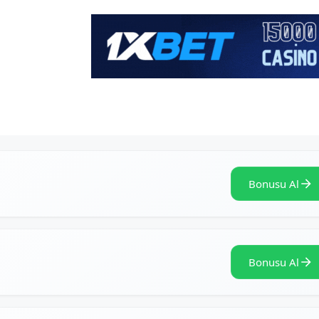
Bonusu Al
Bonusu Al