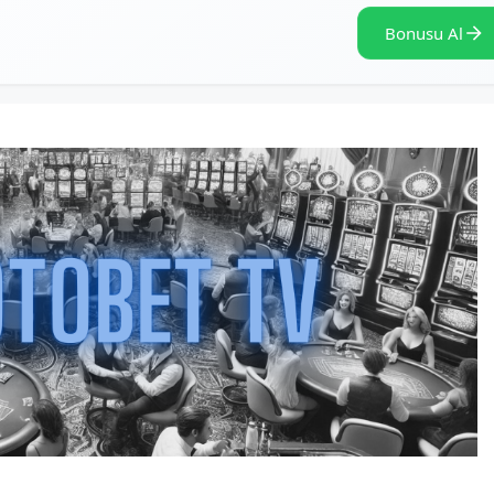
Bonusu Al