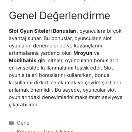
Genel Değerlendirme
Slot Oyun Siteleri Bonusları
, oyunculara birçok
avantaj sunar. Bu bonuslar, oyuncuların slot
oyunlarını denemelerine ve kazançlarını
artırmalarına yardımcı olur.
Mroyun
ve
Mobilbahis
gibi siteler, oyuncuların bonuslarını
en iyi şekilde kullanmalarını teşvik eder. Slot
oyun siteleri bonuslarını kullanırken, bonus
koşullarını dikkatlice okumak ve çevrim şartlarını
anlamak önemlidir. Bu sayede, oyuncular slot
oyunlarındaki deneyimlerini maksimum seviyeye
çıkarabilirler.
Kategoriler
Genel
Betandyou Üyelik İşlemi