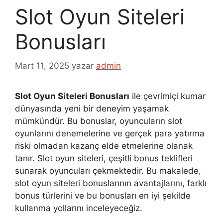
Slot Oyun Siteleri
Bonusları
Mart 11, 2025
yazar
admin
Slot Oyun Siteleri Bonusları
ile çevrimiçi kumar
dünyasında yeni bir deneyim yaşamak
mümkündür. Bu bonuslar, oyuncuların slot
oyunlarını denemelerine ve gerçek para yatırma
riski olmadan kazanç elde etmelerine olanak
tanır. Slot oyun siteleri, çeşitli bonus teklifleri
sunarak oyuncuları çekmektedir. Bu makalede,
slot oyun siteleri bonuslarının avantajlarını, farklı
bonus türlerini ve bu bonusları en iyi şekilde
kullanma yollarını inceleyeceğiz.