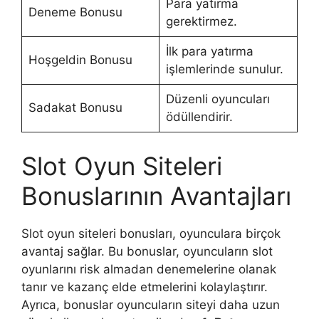
Para yatırma
Deneme Bonusu
gerektirmez.
İlk para yatırma
Hoşgeldin Bonusu
işlemlerinde sunulur.
Düzenli oyuncuları
Sadakat Bonusu
ödüllendirir.
Slot Oyun Siteleri
Bonuslarının Avantajları
Slot oyun siteleri bonusları, oyunculara birçok
avantaj sağlar. Bu bonuslar, oyuncuların slot
oyunlarını risk almadan denemelerine olanak
tanır ve kazanç elde etmelerini kolaylaştırır.
Ayrıca, bonuslar oyuncuların siteyi daha uzun