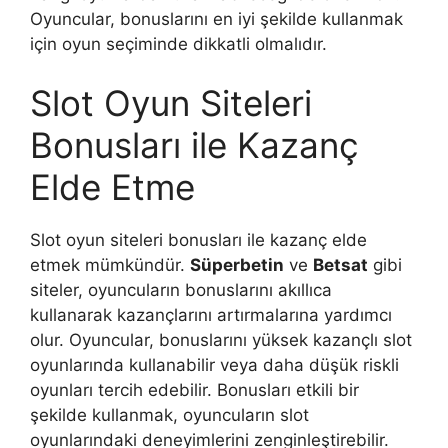
Oyuncular, bonuslarını en iyi şekilde kullanmak
için oyun seçiminde dikkatli olmalıdır.
Slot Oyun Siteleri
Bonusları ile Kazanç
Elde Etme
Slot oyun siteleri bonusları ile kazanç elde
etmek mümkündür.
Süperbetin
ve
Betsat
gibi
siteler, oyuncuların bonuslarını akıllıca
kullanarak kazançlarını artırmalarına yardımcı
olur. Oyuncular, bonuslarını yüksek kazançlı slot
oyunlarında kullanabilir veya daha düşük riskli
oyunları tercih edebilir. Bonusları etkili bir
şekilde kullanmak, oyuncuların slot
oyunlarındaki deneyimlerini zenginleştirebilir.