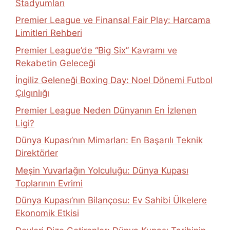
Stadyumları
Premier League ve Finansal Fair Play: Harcama
Limitleri Rehberi
Premier League’de “Big Six” Kavramı ve
Rekabetin Geleceği
İngiliz Geleneği Boxing Day: Noel Dönemi Futbol
Çılgınlığı
Premier League Neden Dünyanın En İzlenen
Ligi?
Dünya Kupası’nın Mimarları: En Başarılı Teknik
Direktörler
Meşin Yuvarlağın Yolculuğu: Dünya Kupası
Toplarının Evrimi
Dünya Kupası’nın Bilançosu: Ev Sahibi Ülkelere
Ekonomik Etkisi