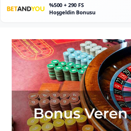
%500 + 290 FS
Hoşgeldin Bonusu