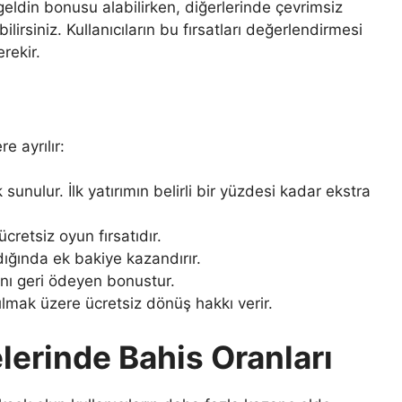
eldin bonusu alabilirken, diğerlerinde çevrimsiz
rsiniz. Kullanıcıların bu fırsatları değerlendirmesi
erekir.
e ayrılır:
sunulur. İlk yatırımın belirli bir yüzdesi kadar ekstra
retsiz oyun fırsatıdır.
ldığında ek bakiye kazandırır.
nı geri ödeyen bonustur.
ılmak üzere ücretsiz dönüş hakkı verir.
erinde Bahis Oranları