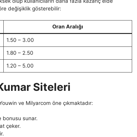
üksek olup kullanıcıların daha fazla kazanç elde
e değişiklik gösterebilir:
Oran Aralığı
1.50 – 3.00
1.80 – 2.50
1.20 – 5.00
umar Siteleri
Youwin ve Milyarcom öne çıkmaktadır:
 bonusu sunar.
at çeker.
r.