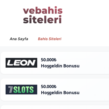
İçeriğe
atla
Ana Sayfa
Bahis Siteleri
50.000₺
Hoşgeldin Bonusu
50.000₺
Hoşgeldin Bonusu