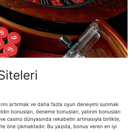
iteleri
çlarını artırmak ve daha fazla oyun deneyimi sunmak
geldin bonusları, deneme bonusları, yatırım bonusları
s ve casino dünyasında rekabetin artmasıyla birlikte,
lerle öne çıkmaktadır. Bu yazıda, bonus veren en iyi