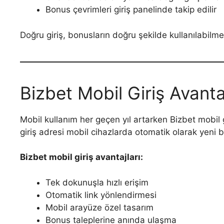
Bonus çevrimleri giriş panelinde takip edilir
Doğru giriş, bonusların doğru şekilde kullanılabilmes
Bizbet Mobil Giriş Avantaj
Mobil kullanım her geçen yıl artarken Bizbet mobil 
giriş adresi mobil cihazlarda otomatik olarak yeni ba
Bizbet mobil giriş avantajları:
Tek dokunuşla hızlı erişim
Otomatik link yönlendirmesi
Mobil arayüze özel tasarım
Bonus taleplerine anında ulaşma