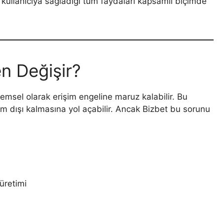
e kullanıcıya sağladığı tüm faydaları kapsamlı biçimde
n Değişir?
nemsel olarak erişim engeline maruz kalabilir. Bu
nım dışı kalmasına yol açabilir. Ancak Bizbet bu sorunu
üretimi