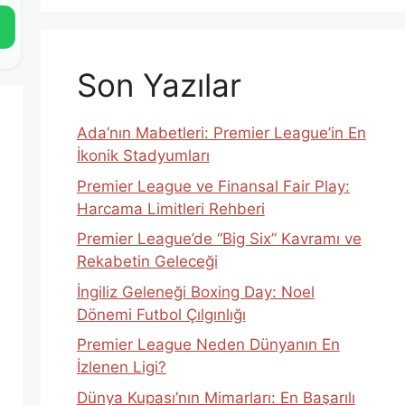
Son Yazılar
Ada’nın Mabetleri: Premier League’in En
İkonik Stadyumları
Premier League ve Finansal Fair Play:
Harcama Limitleri Rehberi
Premier League’de “Big Six” Kavramı ve
Rekabetin Geleceği
İngiliz Geleneği Boxing Day: Noel
Dönemi Futbol Çılgınlığı
Premier League Neden Dünyanın En
İzlenen Ligi?
Dünya Kupası’nın Mimarları: En Başarılı