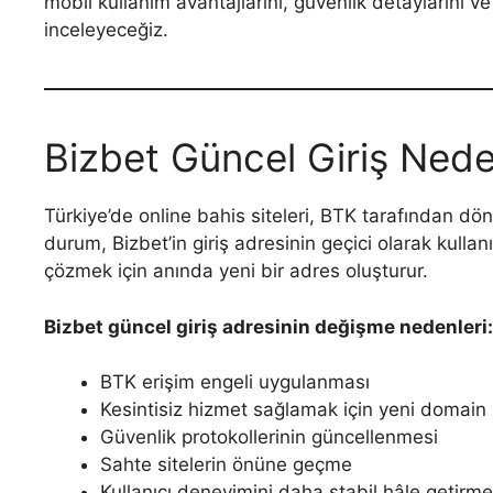
mobil kullanım avantajlarını, güvenlik detaylarını v
inceleyeceğiz.
Bizbet Güncel Giriş Nede
Türkiye’de online bahis siteleri, BTK tarafından dö
durum, Bizbet’in giriş adresinin geçici olarak kulla
çözmek için anında yeni bir adres oluşturur.
Bizbet güncel giriş adresinin değişme nedenleri:
BTK erişim engeli uygulanması
Kesintisiz hizmet sağlamak için yeni domain 
Güvenlik protokollerinin güncellenmesi
Sahte sitelerin önüne geçme
Kullanıcı deneyimini daha stabil hâle getirme