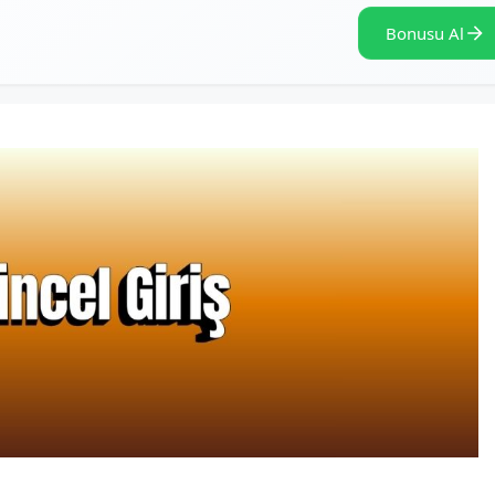
Bonusu Al