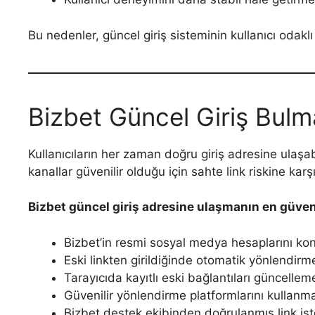
Bu nedenler, güncel giriş sisteminin kullanıcı odakl
Bizbet Güncel Giriş Bulm
Kullanıcıların her zaman doğru giriş adresine ulaşab
kanallar güvenilir olduğu için sahte link riskine kar
Bizbet güncel giriş adresine ulaşmanın en güvenli
Bizbet’in resmi sosyal medya hesaplarını ko
Eski linkten girildiğinde otomatik yönlendirm
Tarayıcıda kayıtlı eski bağlantıları güncellem
Güvenilir yönlendirme platformlarını kullanm
Bizbet destek ekibinden doğrulanmış link i