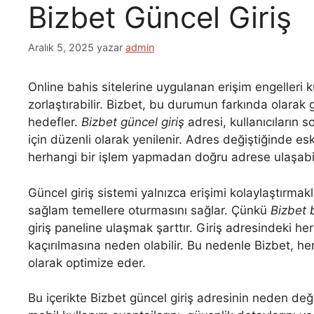
Bizbet Güncel Giriş
Aralık 5, 2025
yazar
admin
Online bahis sitelerine uygulanan erişim engelleri 
zorlaştırabilir. Bizbet, bu durumun farkında olarak g
hedefler.
Bizbet güncel giriş
adresi, kullanıcıların 
için düzenli olarak yenilenir. Adres değiştiğinde eski
herhangi bir işlem yapmadan doğru adrese ulaşabil
Güncel giriş sistemi yalnızca erişimi kolaylaştırm
sağlam temellere oturmasını sağlar. Çünkü
Bizbet 
giriş paneline ulaşmak şarttır. Giriş adresindeki he
kaçırılmasına neden olabilir. Bu nedenle Bizbet, he
olarak optimize eder.
Bu içerikte Bizbet güncel giriş adresinin neden değiş