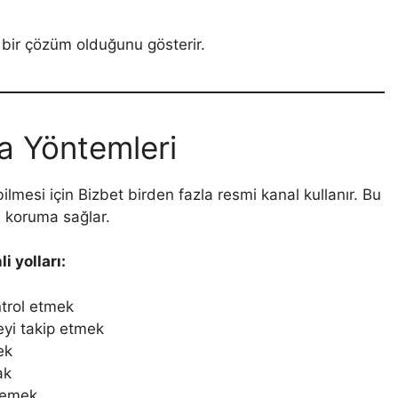
ı bir çözüm olduğunu gösterir.
a Yöntemleri
ilmesi için Bizbet birden fazla resmi kanal kullanır. Bu
şı koruma sağlar.
 yolları:
ntrol etmek
eyi takip etmek
ek
ak
stemek