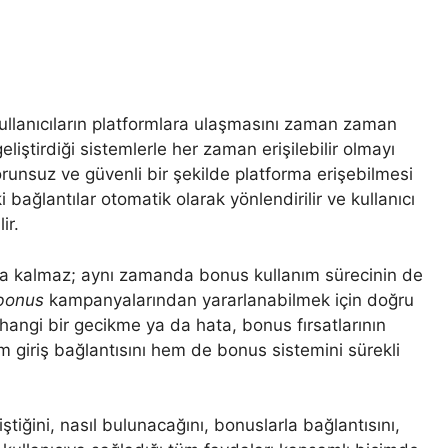
kullanıcıların platformlara ulaşmasını zaman zaman
eliştirdiği sistemlerle her zaman erişilebilir olmayı
sorunsuz ve güvenli bir şekilde platforma erişebilmesi
 bağlantılar otomatik olarak yönlendirilir ve kullanıcı
ir.
akla kalmaz; aynı zamanda bonus kullanım sürecinin de
bonus
kampanyalarından yararlanabilmek için doğru
rhangi bir gecikme ya da hata, bonus fırsatlarının
m giriş bağlantısını hem de bonus sistemini sürekli
tiğini, nasıl bulunacağını, bonuslarla bağlantısını,