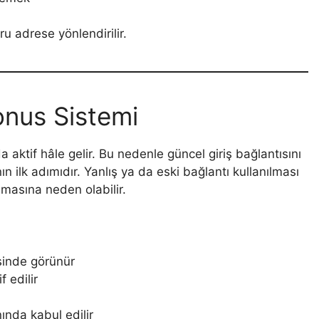
u adrese yönlendirilir.
onus Sistemi
 aktif hâle gelir. Bu nedenle güncel giriş bağlantısını
ilk adımıdır. Yanlış ya da eski bağlantı kullanılması
masına neden olabilir.
sinde görünür
 edilir
ında kabul edilir