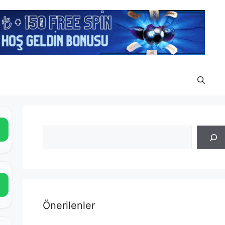
Ara
Önerilenler