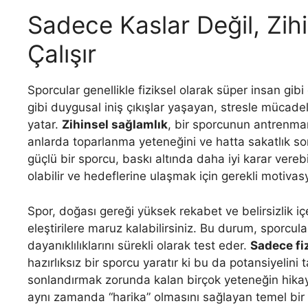
Sadece Kaslar Değil, Zih
Çalışır
Sporcular genellikle fiziksel olarak süper insan gi
gibi duygusal iniş çıkışlar yaşayan, stresle mücad
yatar.
Zihinsel sağlamlık
, bir sporcunun antrenman
anlarda toparlanma yeteneğini ve hatta sakatlık son
güçlü bir sporcu, baskı altında daha iyi karar verebil
olabilir ve hedeflerine ulaşmak için gerekli motivasyo
Spor, doğası gereği yüksek rekabet ve belirsizlik içe
eleştirilere maruz kalabilirsiniz. Bu durum, sporcula
dayanıklılıklarını sürekli olarak test eder.
Sadece fi
hazırlıksız bir sporcu yaratır ki bu da potansiyelin
sonlandırmak zorunda kalan birçok yeteneğin hikayes
aynı zamanda “harika” olmasını sağlayan temel bir 