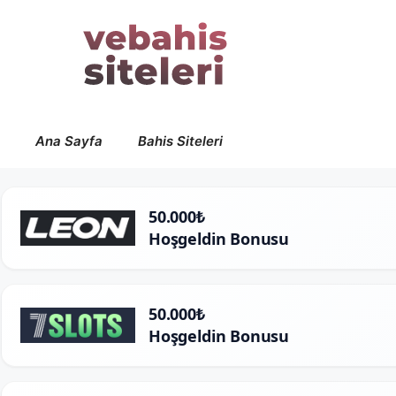
İçeriğe
atla
Ana Sayfa
Bahis Siteleri
50.000₺
Hoşgeldin Bonusu
50.000₺
Hoşgeldin Bonusu