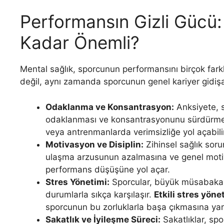
Performansın Gizli Gücü:
Kadar Önemli?
Mental sağlık, sporcunun performansını birçok farkl
değil, aynı zamanda sporcunun genel kariyer gidişatı
Odaklanma ve Konsantrasyon:
Anksiyete, 
odaklanması ve konsantrasyonunu sürdürmesi 
veya antrenmanlarda verimsizliğe yol açabili
Motivasyon ve Disiplin:
Zihinsel sağlık soru
ulaşma arzusunun azalmasına ve genel moti
performans düşüşüne yol açar.
Stres Yönetimi:
Sporcular, büyük müsabakalar,
durumlarla sıkça karşılaşır.
Etkili stres yöne
sporcunun bu zorluklarla başa çıkmasına yar
Sakatlık ve İyileşme Süreci:
Sakatlıklar, spo