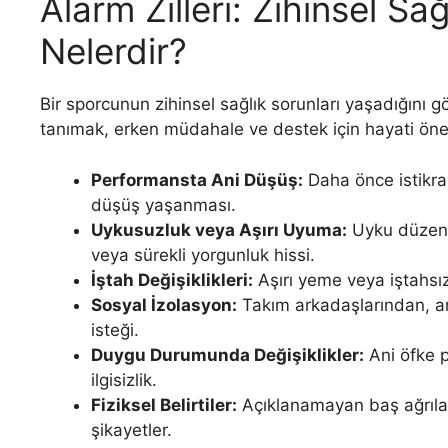
Alarm Zilleri: Zihinsel Sağl
Nelerdir?
Bir sporcunun zihinsel sağlık sorunları yaşadığını 
tanımak, erken müdahale ve destek için hayati öne
Performansta Ani Düşüş:
Daha önce istikra
düşüş yaşanması.
Uykusuzluk veya Aşırı Uyuma:
Uyku düzenin
veya sürekli yorgunluk hissi.
İştah Değişiklikleri:
Aşırı yeme veya iştahsızl
Sosyal İzolasyon:
Takım arkadaşlarından, an
isteği.
Duygu Durumunda Değişiklikler:
Ani öfke p
ilgisizlik.
Fiziksel Belirtiler:
Açıklanamayan baş ağrıları,
şikayetler.