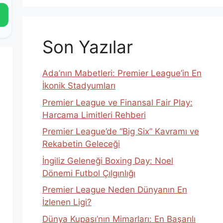
Son Yazılar
Ada’nın Mabetleri: Premier League’in En
İkonik Stadyumları
Premier League ve Finansal Fair Play:
Harcama Limitleri Rehberi
Premier League’de “Big Six” Kavramı ve
Rekabetin Geleceği
İngiliz Geleneği Boxing Day: Noel
Dönemi Futbol Çılgınlığı
Premier League Neden Dünyanın En
İzlenen Ligi?
Dünya Kupası’nın Mimarları: En Başarılı